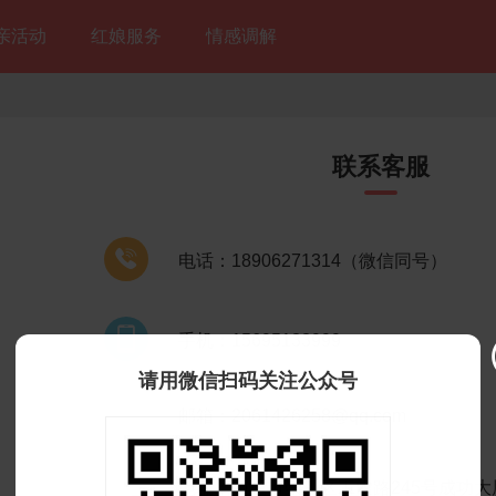
亲活动
红娘服务
情感调解
联系客服

电话：18906271314（微信同号）

手机：15695133999
请用微信扫码关注公众号

邮箱：2061426258@qq.com

地址：南通市崇川区工农路245号成功大