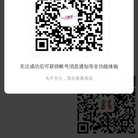
学田站2号出口即到）

QQ：2061426258

微信：15695133999
关注成功后可获得帐号消息通知等全功能体验
先不关注，我先看看再说