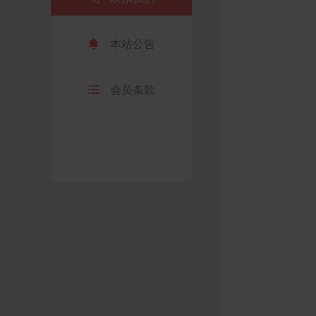

本站公告

会员条款