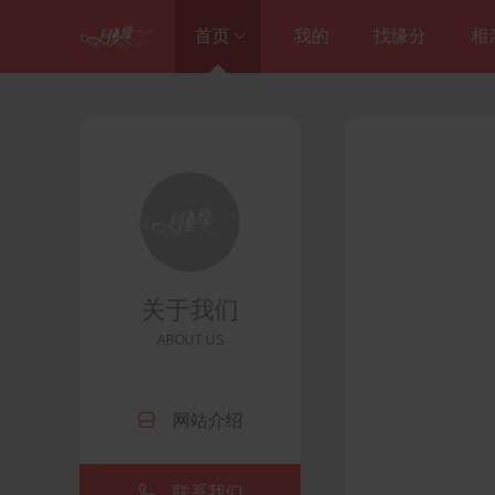
首页
我的
找缘分
相
进入总站
同梦缘婚恋中心

江苏婚恋

关于我们
ABOUT US

网站介绍

联系我们