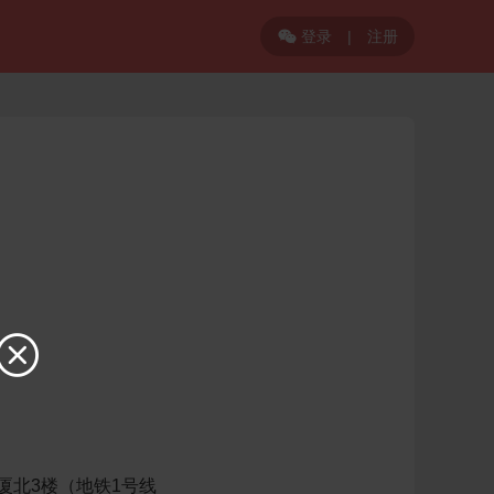
登录
|
注册


厦北3楼（地铁1号线