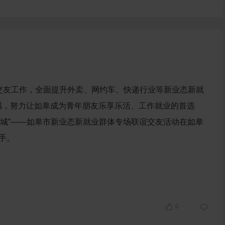
交友工作，全面提升外卖、网约车、快递行业等新业态新就
感，努力让如皋成为青年朋友乐享乐活、工作就业的首选
暖皋城”——如皋市新业态新就业群体专场联谊交友活动在如皋
手。
0