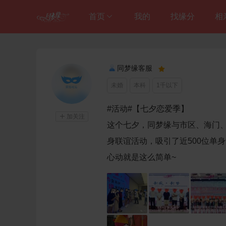
首页
我的
找缘分
相
进入总站
同梦缘客服

同梦缘婚恋中心

未婚
本科
1千以下
江苏婚恋

#活动#【七夕恋爱季】

加关注
这个七夕，同梦缘与市区、海门
身联谊活动，吸引了近500位单
心动就是这么简单~