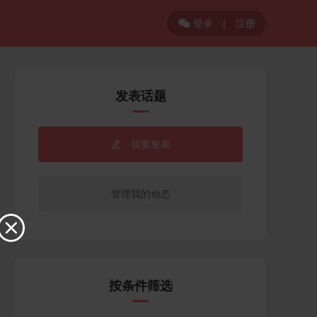
登录
|
注册

发表话题
我要发表

管理我的动态

按条件筛选