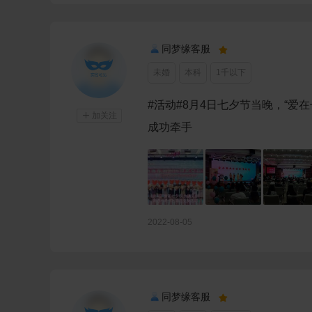
同梦缘客服

未婚
本科
1千以下
#活动#8月4日七夕节当晚，“爱

加关注
成功牵手
2022-08-05
同梦缘客服
