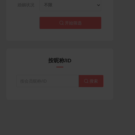
婚姻状况
开始筛选

按昵称/ID
搜索
