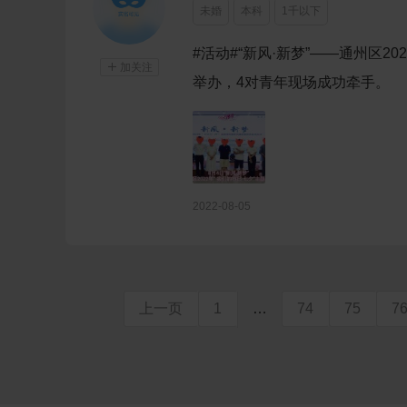
未婚
本科
1千以下
#活动#“新风·新梦”——通州区2

加关注
举办，4对青年现场成功牵手。
2022-08-05
上一页
1
…
74
75
7