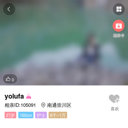



相亲卡
0

yolufa
相亲ID:105091
南通崇川区

27岁
160cm
护士
8千~1万