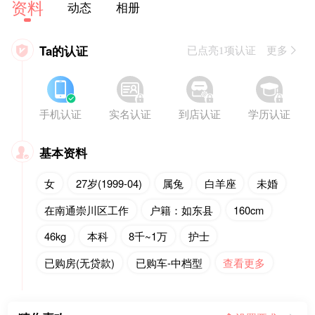
资料
动态
相册
Ta的认证

已点亮1项认证 更多








手机认证
实名认证
到店认证
学历认证
基本资料

女
27岁(1999-04)
属兔
白羊座
未婚
在南通崇川区工作
户籍：如东县
160cm
46kg
本科
8千~1万
护士
已购房(无贷款)
已购车-中档型
查看更多