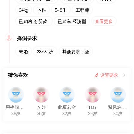
64kg
本科
5~8千
工程师
已购房(有贷款)
已购车-经济型
查看更多
择偶要求

未婚
23~31岁
其他要求：瘦
猜你喜欢
 设置要求

黑夜问白天
文妤
此夏若空
TDY
避风塘炒蟹
36岁
25岁
32岁
29岁
30岁