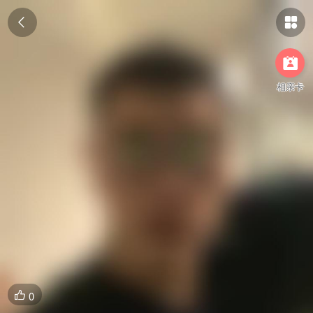



相亲卡
0
