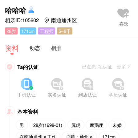
哈哈哈
相亲ID:105602
南通通州区

28岁
171cm
工程师
5~8千
资料
动态
相册
Ta的认证

已点亮1项认证 更多








手机认证
实名认证
到店认证
学历认证
基本资料

男
28岁(1998-01)
属虎
摩羯座
未婚
在南通通州区工作
户籍：通州区
171cm