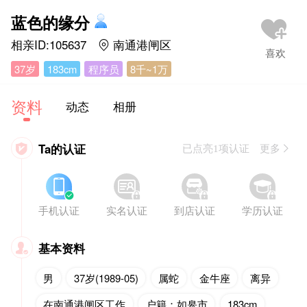
蓝色的缘分
相亲ID:105637
南通港闸区

37岁
183cm
程序员
8千~1万
资料
动态
相册
Ta的认证

已点亮1项认证 更多








手机认证
实名认证
到店认证
学历认证
基本资料

男
37岁(1989-05)
属蛇
金牛座
离异
在南通港闸区工作
户籍：如皋市
183cm