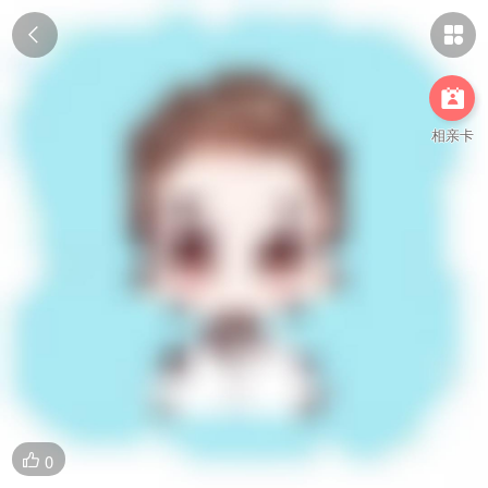



相亲卡
0
