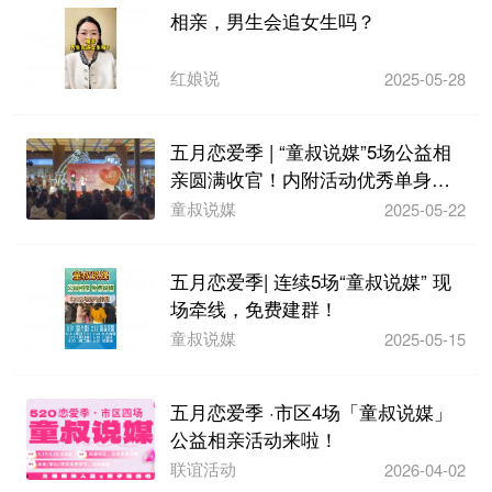
相亲，男生会追女生吗？
红娘说
2025-05-28
五月恋爱季 | “童叔说媒”5场公益相
亲圆满收官！内附活动优秀单身信
息！
童叔说媒
2025-05-22
五月恋爱季| ​连续5场“童叔说媒”​ 现
场牵线，免费建群！
童叔说媒
2025-05-15
五月恋爱季 ·市区4场「童叔说媒」
公益相亲活动来啦！
联谊活动
2026-04-02