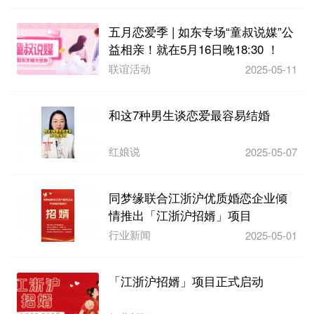
五月恋爱季 | 如东专场“童叔说媒”公
益相亲！就在5月16日晚18:30 ！
联谊活动
2025-05-11
和这7种男生谈恋爱最容易结婚
红娘说
2025-05-07
同梦缘联合江浙沪优质婚恋企业倾
情推出「江浙沪招婿」项目
行业新闻
2025-05-01
「江浙沪招婿」项目正式启动