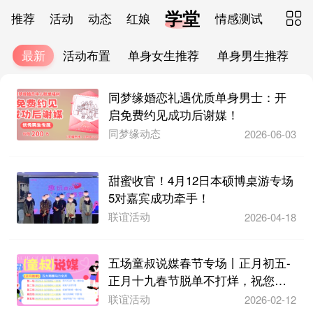
学堂
推荐
活动
动态
红娘
情感测试

最新
活动布置
单身女生推荐
单身男生推荐
同梦缘婚恋礼遇优质单身男士：开
启免费约见成功后谢媒！
同梦缘动态
2026-06-03
甜蜜收官！4月12日本硕博桌游专场
5对嘉宾成功牵手！
联谊活动
2026-04-18
五场童叔说媒春节专场丨正月初五-
正月十九春节脱单不打烊，祝您马
上有对象！
联谊活动
2026-02-12