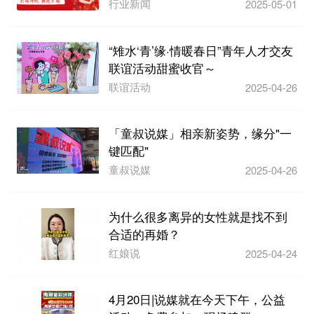
行业新闻
2025-05-01
“雉水‘青’缘·情暖春日”青年人才交友
联谊活动甜蜜收官～
联谊活动
2025-04-26
「童叔说媒」相亲新姿势，缘分"一
键匹配"
童叔说媒
2025-04-26
为什么很多离异的女性就是找不到
合适的再婚？
红娘说
2025-04-24
4月20日|说媒就在今天下午，公益