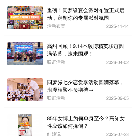
重磅！同梦缘宴会派对布置正式启
动，定制你的专属派对氛围
活动布置
2025-11-14
高甜回顾！9.14本硕博精英联谊圆
满落幕，速来围观！
联谊活动
2026-04-02
同梦缘七夕恋爱季活动圆满落幕，
浪漫相聚不负期待→
联谊活动
2025-09-05
85年女博士为何单身至今？高知女
性应该如何择偶？
红娘说
2025-07-23