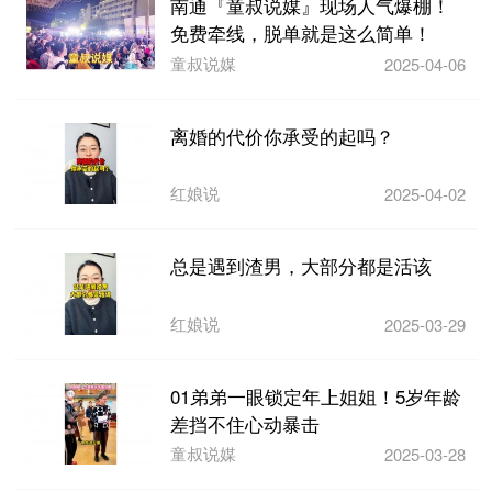
南通『童叔说媒』现场人气爆棚！
免费牵线，脱单就是这么简单！
童叔说媒
2025-04-06
离婚的代价你承受的起吗？
红娘说
2025-04-02
总是遇到渣男，大部分都是活该
红娘说
2025-03-29
01弟弟一眼锁定年上姐姐！5岁年龄
差挡不住心动暴击
童叔说媒
2025-03-28