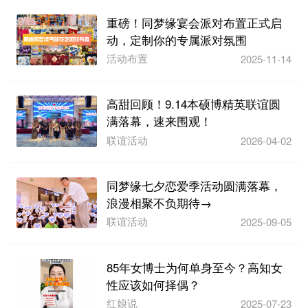
重磅！同梦缘宴会派对布置正式启
动，定制你的专属派对氛围
活动布置
2025-11-14
高甜回顾！9.14本硕博精英联谊圆
满落幕，速来围观！
联谊活动
2026-04-02
同梦缘七夕恋爱季活动圆满落幕，
浪漫相聚不负期待→
联谊活动
2025-09-05
85年女博士为何单身至今？高知女
性应该如何择偶？
红娘说
2025-07-23