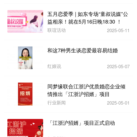
五月恋爱季 | 如东专场“童叔说媒”公
益相亲！就在5月16日晚18:30 ！
联谊活动
2025-05-11
和这7种男生谈恋爱最容易结婚
红娘说
2025-05-07
同梦缘联合江浙沪优质婚恋企业倾
情推出「江浙沪招婿」项目
行业新闻
2025-05-01
「江浙沪招婿」项目正式启动