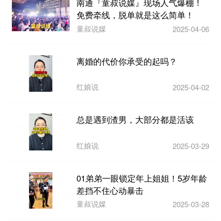
南通『童叔说媒』现场人气爆棚！
免费牵线，脱单就是这么简单！
童叔说媒
2025-04-06
离婚的代价你承受的起吗？
红娘说
2025-04-02
总是遇到渣男，大部分都是活该
红娘说
2025-03-29
01弟弟一眼锁定年上姐姐！5岁年龄
差挡不住心动暴击
童叔说媒
2025-03-28