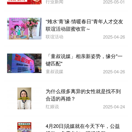
行业新闻
2025-05-01
“雉水‘青’缘·情暖春日”青年人才交友
联谊活动甜蜜收官～
联谊活动
2025-04-26
「童叔说媒」相亲新姿势，缘分"一
键匹配"
童叔说媒
2025-04-26
为什么很多离异的女性就是找不到
合适的再婚？
红娘说
2025-04-24
4月20日|说媒就在今天下午，公益