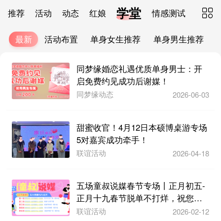
学堂
推荐
活动
动态
红娘
情感测试

最新
活动布置
单身女生推荐
单身男生推荐
同梦缘婚恋礼遇优质单身男士：开
启免费约见成功后谢媒！
同梦缘动态
2026-06-03
甜蜜收官！4月12日本硕博桌游专场
5对嘉宾成功牵手！
联谊活动
2026-04-18
五场童叔说媒春节专场丨正月初五-
正月十九春节脱单不打烊，祝您马
上有对象！
联谊活动
2026-02-12