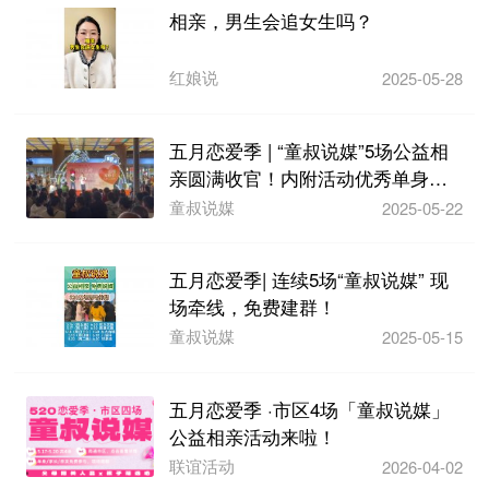
相亲，男生会追女生吗？
红娘说
2025-05-28
五月恋爱季 | “童叔说媒”5场公益相
亲圆满收官！内附活动优秀单身信
息！
童叔说媒
2025-05-22
五月恋爱季| ​连续5场“童叔说媒”​ 现
场牵线，免费建群！
童叔说媒
2025-05-15
五月恋爱季 ·市区4场「童叔说媒」
公益相亲活动来啦！
联谊活动
2026-04-02