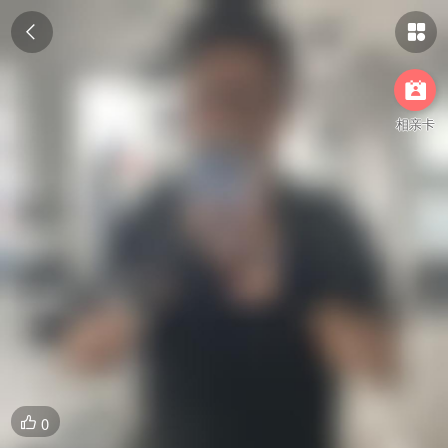



相亲卡
0
