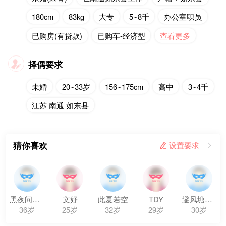
180cm
83kg
大专
5~8千
办公室职员
已购房(有贷款)
已购车-经济型
查看更多
择偶要求

未婚
20~33岁
156~175cm
高中
3~4千
江苏 南通 如东县
猜你喜欢
 设置要求

黑夜问白天
文妤
此夏若空
TDY
避风塘炒蟹
36岁
25岁
32岁
29岁
30岁