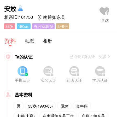
安放
相亲ID:101750
南通如东县

33岁
180cm
办公室职员
5~8千
资料
动态
相册
Ta的认证

已点亮1项认证 更多








手机认证
实名认证
到店认证
学历认证
基本资料

男
33岁(1993-05)
属鸡
金牛座
未婚(未育)
在南通如东县工作
户籍：如东县