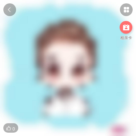



相亲卡
0
