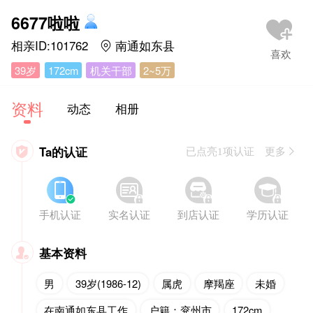
6677啦啦
相亲ID:101762
南通如东县

39岁
172cm
机关干部
2~5万
资料
动态
相册
Ta的认证

已点亮1项认证 更多








手机认证
实名认证
到店认证
学历认证
基本资料

男
39岁(1986-12)
属虎
摩羯座
未婚
在南通如东县工作
户籍：兖州市
172cm