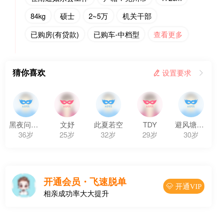
84kg
硕士
2~5万
机关干部
已购房(有贷款)
已购车-中档型
查看更多
猜你喜欢
 设置要求

黑夜问白天
文妤
此夏若空
TDY
避风塘炒蟹
36岁
25岁
32岁
29岁
30岁
开通会员・飞速脱单
 开通VIP
相亲成功率大大提升