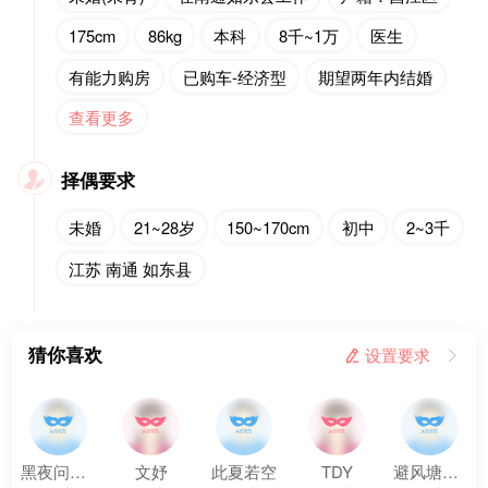
175cm
86kg
本科
8千~1万
医生
有能力购房
已购车-经济型
期望两年内结婚
查看更多
择偶要求

未婚
21~28岁
150~170cm
初中
2~3千
江苏 南通 如东县
猜你喜欢
 设置要求

黑夜问白天
文妤
此夏若空
TDY
避风塘炒蟹