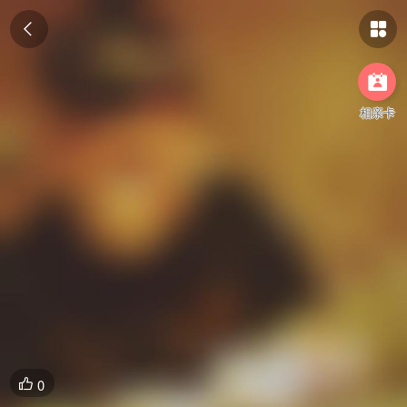



相亲卡
0
