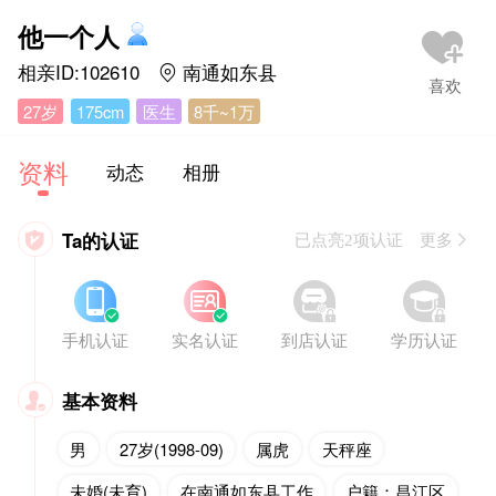
他一个人
相亲ID:102610
南通如东县

27岁
175cm
医生
8千~1万
资料
动态
相册
Ta的认证

已点亮2项认证 更多








手机认证
实名认证
到店认证
学历认证
基本资料

男
27岁(1998-09)
属虎
天秤座
未婚(未育)
在南通如东县工作
户籍：昌江区