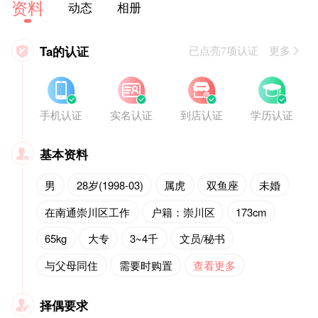
资料
动态
相册
Ta的认证

已点亮7项认证 更多








手机认证
实名认证
到店认证
学历认证
基本资料

男
28岁(1998-03)
属虎
双鱼座
未婚
在南通崇川区工作
户籍：崇川区
173cm
65kg
大专
3~4千
文员/秘书
与父母同住
需要时购置
查看更多
择偶要求
