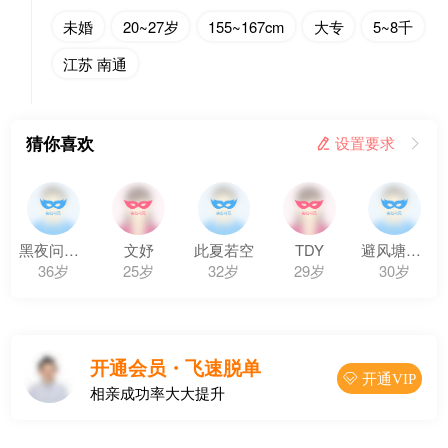
未婚
20~27岁
155~167cm
大专
5~8千
江苏 南通
猜你喜欢
 设置要求

黑夜问白天
文妤
此夏若空
TDY
避风塘炒蟹
36岁
25岁
32岁
29岁
30岁
开通会员・飞速脱单
 开通VIP
相亲成功率大大提升