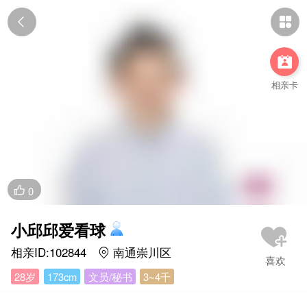



相亲卡
0

小邱邱爱看球
相亲ID:102844
南通崇川区

28岁
173cm
文员/秘书
3~4千