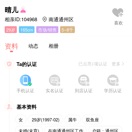
晴儿
相亲ID:104968
南通通州区

29岁
165cm
市场/销售
5~8千
资料
动态
相册
Ta的认证

已点亮1项认证 更多








手机认证
实名认证
到店认证
学历认证
基本资料

女
29岁(1997-02)
属牛
双鱼座
未婚(未育)
在南通通州区工作
户籍：通州区