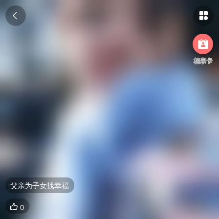



相亲卡
父亲为子女找幸福
0
