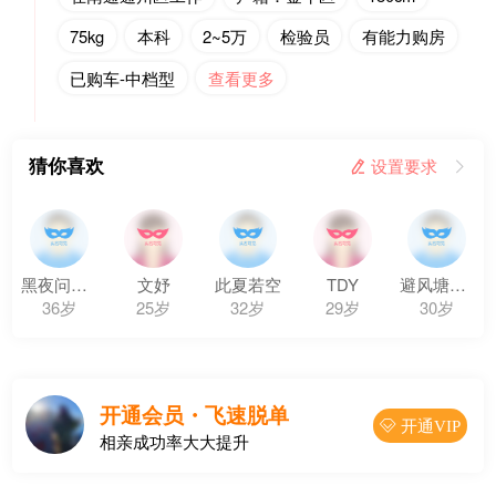
75kg
本科
2~5万
检验员
有能力购房
已购车-中档型
查看更多
猜你喜欢
 设置要求

黑夜问白天
文妤
此夏若空
TDY
避风塘炒蟹
36岁
25岁
32岁
29岁
30岁
开通会员・飞速脱单
 开通VIP
相亲成功率大大提升