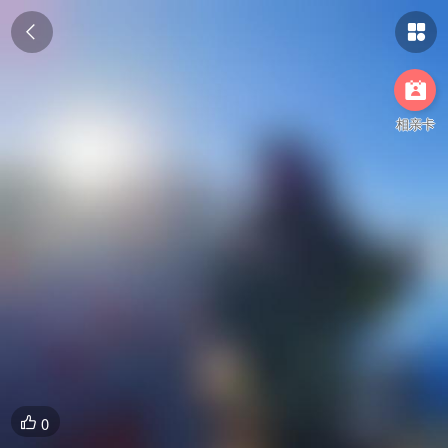



相亲卡
0
