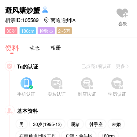
避风塘炒蟹
相亲ID:105589
南通通州区

30岁
180cm
检验员
2~5万
资料
动态
相册
Ta的认证

已点亮1项认证 更多








手机认证
实名认证
到店认证
学历认证
基本资料

男
30岁(1995-12)
属猪
射手座
未婚
在南通通州区工作
户籍：金牛区
180cm